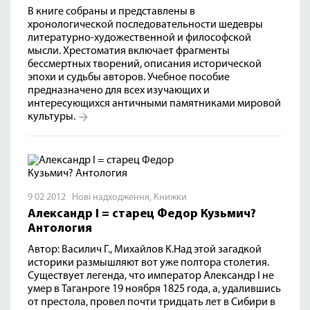
В книге собраны и представлены в
хронологической последовательности шедевры
литературно-художественной и философской
мысли. Хрестоматия включает фрагменты
бессмертных творений, описания исторической
эпохи и судьбы авторов. Учебное пособие
предназначено для всех изучающих и
интересующихся античными памятниками мировой
культуры.
9 02 2012
Нові надходження
,
Книжки
Александр I = старец Федор Кузьмич?
Антология
Автор: Василич Г., Михайлов К.Над этой загадкой
историки размышляют вот уже полтора столетия.
Существует легенда, что император Александр I не
умер в Таганроге 19 ноября 1825 года, а, удалившись
от престола, провел почти тридцать лет в Сибири в