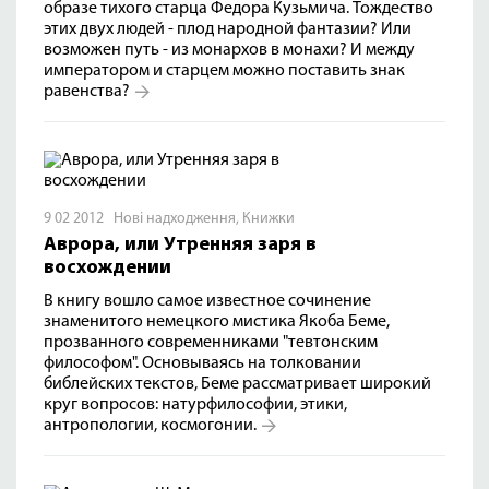
образе тихого старца Федора Кузьмича. Тождество
этих двух людей - плод народной фантазии? Или
возможен путь - из монархов в монахи? И между
императором и старцем можно поставить знак
равенства?
9 02 2012
Нові надходження
,
Книжки
Аврора, или Утренняя заря в
восхождении
В книгу вошло самое известное сочинение
знаменитого немецкого мистика Якоба Беме,
прозванного современниками "тевтонским
философом". Основываясь на толковании
библейских текстов, Беме рассматривает широкий
круг вопросов: натурфилософии, этики,
антропологии, космогонии.