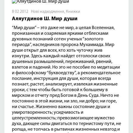
8 02 2012
Нові надходження
,
Книжки
Аляутдинов Ш. Мир души
“Мир души” – это даже не мир, а целая Вселенная,
пронизанная и озаряемая яркими отблесками
духовных познаний сотен ученых “золотого
периода”, наследников пророка Мухаммада. Мир
души открыт для всех, кто хоть чуточку жив
изнутри. Здесь каждый найдет отголоски своих
душевных размышлений, переживаний, рвений,
взлетов и падений. Но это не пособие по медитации
и философскому “буквоедству”, а рекомендательное
послание, инструкция для души, которая всегда
познает, растет, анализирует, извлекая жизненные
уроки, с тем чтобы быть готовой к большему в
мирском и отчету пред Богом в День Суда. Ничто не
постоянно в этой жизни, ни зло, ни добро; ни горе,
ни счастье. Жизненно важны состояние души и
умиротворенность; усидчивость и
целеустремленность; превозмогающее мужество
духа, дающее силы двигаться по тернистому пути, не
ропща, не топчась в рытвинах жизненных невзгод и