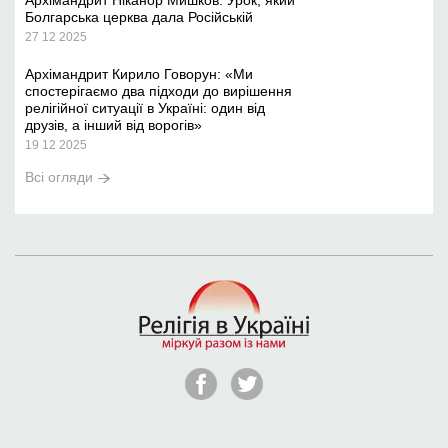
Архімандрит Ніканор Мишков: Урок, який
Болгарська церква дала Російській
27 12 2025
Архімандрит Кирило Говорун: «Ми
спостерігаємо два підходи до вирішення
релігійної ситуації в Україні: один від
друзів, а інший від ворогів»
19 12 2025
Всі огляди