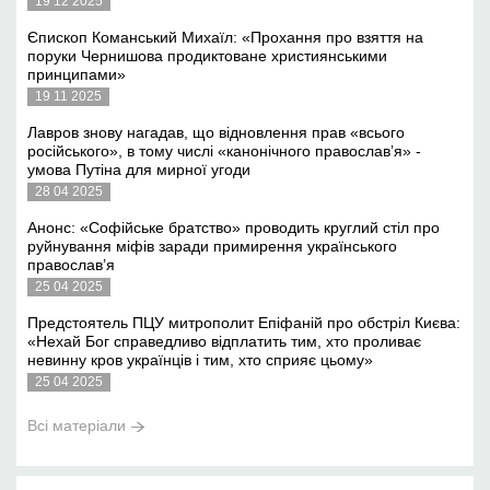
19 12 2025
Єпископ Команський Михаїл: «Прохання про взяття на
поруки Чернишова продиктоване християнськими
принципами»
19 11 2025
Лавров знову нагадав, що відновлення прав «всього
російського», в тому числі «канонічного православ’я» -
умова Путіна для мирної угоди
28 04 2025
Анонс: «Софійське братство» проводить круглий стіл про
руйнування міфів заради примирення українського
православ’я
25 04 2025
Предстоятель ПЦУ митрополит Епіфаній про обстріл Києва:
«Нехай Бог справедливо відплатить тим, хто проливає
невинну кров українців і тим, хто сприяє цьому»
25 04 2025
Всі матеріали