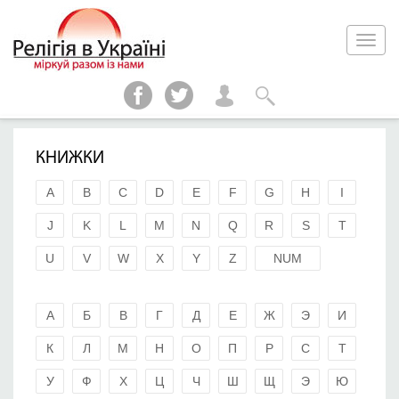
КНИЖКИ
A
B
C
D
E
F
G
H
I
J
K
L
M
N
Q
R
S
T
U
V
W
X
Y
Z
NUM
А
Б
В
Г
Д
Е
Ж
Э
И
К
Л
М
Н
О
П
Р
С
Т
У
Ф
Х
Ц
Ч
Ш
Щ
Э
Ю