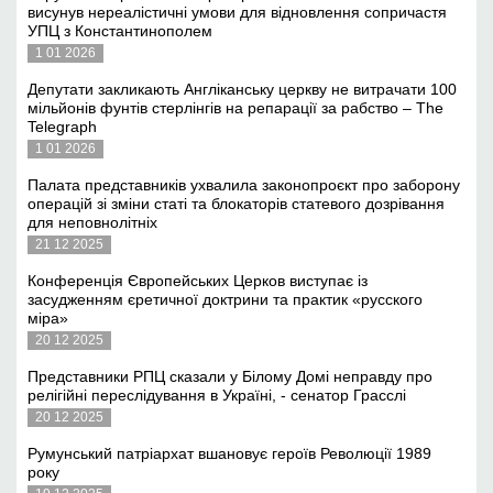
висунув нереалістичні умови для відновлення сопричастя
УПЦ з Константинополем
1 01 2026
Депутати закликають Англіканську церкву не витрачати 100
мільйонів фунтів стерлінгів на репарації за рабство – The
Telegraph
1 01 2026
Палата представників ухвалила законопроєкт про заборону
операцій зі зміни статі та блокаторів статевого дозрівання
для неповнолітніх
21 12 2025
Конференція Європейських Церков виступає із
засудженням єретичної доктрини та практик «русского
міра»
20 12 2025
Представники РПЦ сказали у Білому Домі неправду про
релігійні переслідування в Україні, - сенатор Грасслі
20 12 2025
Румунський патріархат вшановує героїв Революції 1989
року