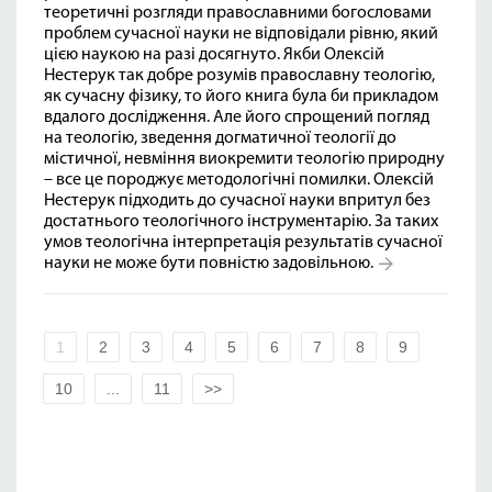
теоретичні розгляди православними богословами
проблем сучасної науки не відповідали рівню, який
цією наукою на разі досягнуто. Якби Олексій
Нестерук так добре розумів православну теологію,
як сучасну фізику, то його книга була би прикладом
вдалого дослідження. Але його спрощений погляд
на теологію, зведення догматичної теології до
містичної, невміння виокремити теологію природну
– все це породжує методологічні помилки. Олексій
Нестерук підходить до сучасної науки впритул без
достатнього теологічного інструментарію. За таких
умов теологічна інтерпретація результатів сучасної
науки не може бути повністю задовільною.
1
2
3
4
5
6
7
8
9
10
...
11
>>