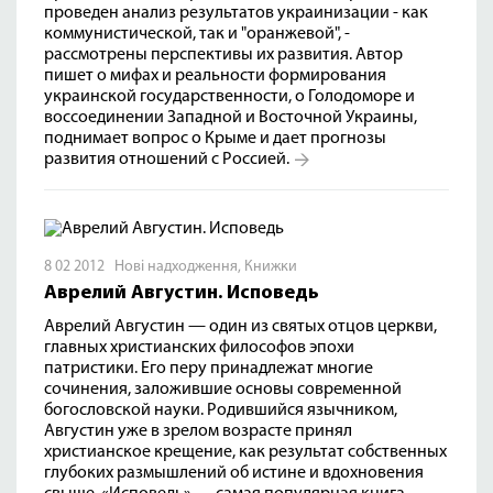
проведен анализ результатов украинизации - как
коммунистической, так и "оранжевой", -
рассмотрены перспективы их развития. Автор
пишет о мифах и реальности формирования
украинской государственности, о Голодоморе и
воссоединении Западной и Восточной Украины,
поднимает вопрос о Крыме и дает прогнозы
развития отношений с Россией.
8 02 2012
Нові надходження
,
Книжки
Аврелий Августин. Исповедь
Аврелий Августин — один из святых отцов церкви,
главных христианских философов эпохи
патристики. Его перу принадлежат многие
сочинения, заложившие основы современной
богословской науки. Родившийся язычником,
Августин уже в зрелом возрасте принял
христианское крещение, как результат собственных
глубоких размышлений об истине и вдохновения