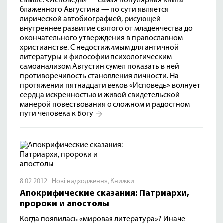
свыше. «Исповедь» — самая популярная книга
блаженного Августина — по сути является
лирической автобиографией, рисующей
внутреннее развитие святого от младенчества до
окончательного утверждения в православном
христианстве. С недостижимым для античной
литературы и философии психологическим
самоанализом Августин сумел показать в ней
противоречивость становления личности. На
протяжении пятнадцати веков «Исповедь» волнует
сердца искренностью и живой свидетельской
манерой повествования о сложном и радостном
пути человека к Богу
8 02 2012
Нові надходження
,
Книжки
Апокрифические сказания: Патриархи,
пророки и апостолы
Когда появилась «мировая литература»? Иначе