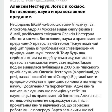
8 02 2012
Нові надходження
,
Книжки
Алексей Нестерук. Логос и космос.
Богословие, наука и православное
предание.
Нещодавно Біблійно-Богословський інститут св.
Апостола Андрія (Москва) видав книгу фізика з
Англії, російського емігранта Олексія Нестерука
«Логос и космос. Богословие, наука и православное
предание». У православній теології існує помітний
дефіцит праць із проблематики співвідношення
природничих наук і теології. Тому будь-яка
серйозна книга на подібну тематику, написана
православним мислителем, стає подією. Такою
подією виявилася публікація в 2003 р. англійського
оригіналу книги Олексія Нестерука (в оригіналі, до
речі, назва інша: «Світло зі Сходу»). Від такої книги
природно очікувати принципово нового погляду на
науку, її досягнення та перспективи. Адже книга
написана людиною, що позиціонує себе і як
науковець, і як православний богослов. Але, на наш
погляд, очікування не справджуються, і після
прочитання книги відчувається, що серйозна
робота лише попереду. Варто зазначити, що всі