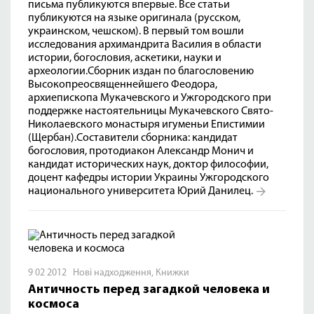
письма публикуются впервые. Все статьи
публикуются на языке оригинала (русском,
украинском, чешском). В первый том вошли
исследования архимандрита Василия в области
истории, богословия, аскетики, науки и
археологии.Сборник издан по благословению
Высокопреосвященнейшего Феодора,
архиепископа Мукачевского и Ужгородского при
поддержке настоятельницы Мукачевского Свято-
Николаевского монастыря игуменьи Епистимии
(Щербан).Составители сборника: кандидат
богословия, протодиакон Александр Монич и
кандидат исторических наук, доктор философии,
доцент кафедры истории Украины Ужгородского
национального университета Юрий Данилец.
9 02 2012
Нові надходження
,
Книжки
Античность перед загадкой человека и
космоса