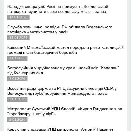
Нападки спецслужб Росії не примусять Вселенський
патріархат зупинити свою вселенську місію – заява
14 01 2026
Служба зовнішньої розвідки РФ обізвала Вселенського
патріарха «антихристом у рясі»
13 01 2026
Київський Миколаївський костел передали римо-католицькій
громаді після багаторічної боротьби
7 01 2026
Богослужіння у зруйнованому храмі: новий кліп “Капелан”
від Культурних сил
7 01 2026
Всесвітня рада церков та РПЦ засудили силові дії США у
Венесуелі як грубе порушення міжнародного права
5 01 2026
Митрополит Сумський УПЦ Євлогій: «Кирил Гундяєв зазнав
"кораблекрушіння у вірі"»
2 01 2026
Керуючий справами УПЦ митрополит Антоній Паканич