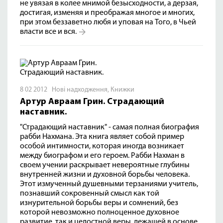
не увязая в колее мнимой безысходности, а дерзая,
достигая, изменяя и преображая многое и многих,
при этом беззаветно любя и уповая на Того, в Чьей
власти все и вся.
8 02 2012
Нові надходження
,
Книжки
Артур Авраам Грин. Страдающий
наставник.
"Страдающий наставник" - самая полная биография
рабби Нахмана. Эта книга являет собой пример
особой интимности, которая иногда возникает
между биографом и его героем. Рабби Нахман в
своем учении раскрывает невероятные глубины
внутренней жизни и духовной борьбы человека.
Этот измученный душевными терзаниями учитель,
познавший сокровенный смысл как той
изнурительной борьбы веры и сомнений, без
которой невозможно полноценное духовное
развитие, так и целостной веры, лежащей в основе