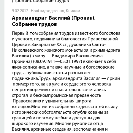
9 02 2012
Нові надходження
,
Книжки
Архимандрит Василий (Пронин).
Собрание трудов
Первый том собрания трудов известного богослова
и ученого, подвижника благочестия Православной
Церкви в Закарпатье XX ст., духовника Свято-
Николаевского женского монастыря, архимандрита
Василия (в миру — Владимира Васильевича
Пронина) (08.09.1911—05.01.1997) включает в себя
жизнеописание, а также научные и богословские
труды, публикации, статьи разных лет
подвижника.Труды архимандрита Василия — яркий
пример того, как в уме и сердце этого человека
непротиворечиво и спасительно сочетались
строгая и бескомпромиссная преданность
Православию и удивительная широта
взглядов.Многие из собранных здесь статей в силу
исторических обстоятельств опубликованы за
границей и поэтому не были доступны для
широкого изучения. Многие рукописи отца
Василия, архивные сведения, воспоминания и