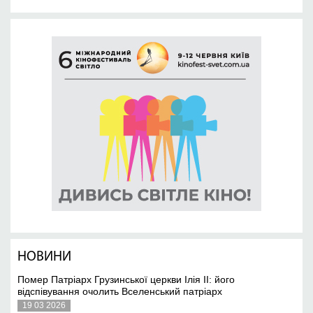
НОВИНИ
Помер Патріарх Грузинської церкви Ілія II: його
відспівування очолить Вселенський патріарх
19 03 2026