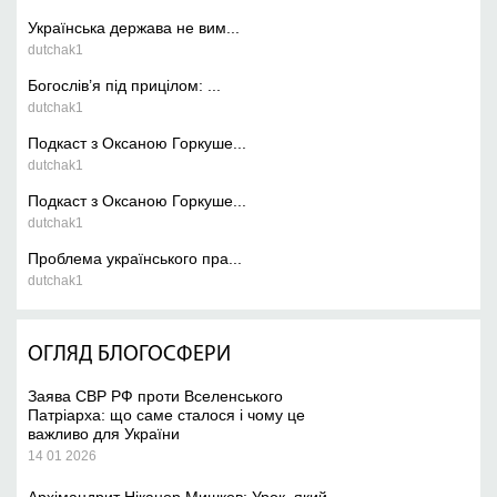
Українська держава не вим...
dutchak1
Богослів’я під прицілом: ...
dutchak1
Подкаст з Оксаною Горкуше...
dutchak1
Подкаст з Оксаною Горкуше...
dutchak1
Проблема українського пра...
dutchak1
ОГЛЯД БЛОГОСФЕРИ
Заява СВР РФ проти Вселенського
Патріарха: що саме сталося і чому це
важливо для України
14 01 2026