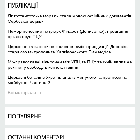
ПУБЛІКАЦІЇ
Як готтентотська мораль стала мовою офіційних документів
Сербської церкви
Помер почесний патріарх Філарет (Денисенко): прощання
організовує ПЦУ
Церковне та канонічне значення змін юрисдикції. Доповідь
старшого митрополита Халкідонського Еммануїла
Міжправославні відносини між УПЦ та ПЦУ та їхній вплив на
релігійну свободу в контексті війни
Церковні баталії в Україні: аналіз минулого та прогнози на
майбутнє. Частина 2
Всі матеріали
ПОПУЛЯРНЕ
ОСТАННІ КОМЕНТАРІ