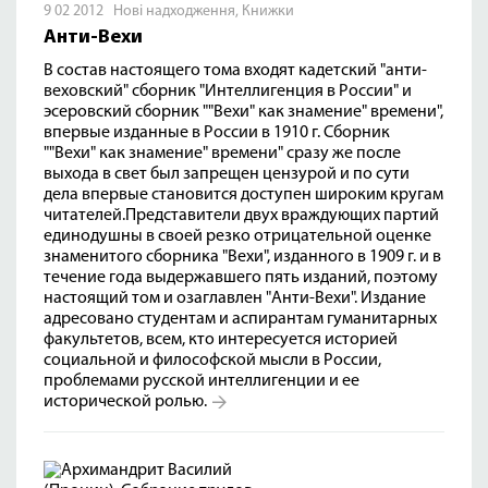
9 02 2012
Нові надходження
,
Книжки
Анти-Вехи
В состав настоящего тома входят кадетский "анти-
веховский" сборник "Интеллигенция в России" и
эсеровский сборник ""Вехи" как знамение" времени",
впервые изданные в России в 1910 г. Сборник
""Вехи" как знамение" времени" сразу же после
выхода в свет был запрещен цензурой и по сути
дела впервые становится доступен широким кругам
читателей.Представители двух враждующих партий
единодушны в своей резко отрицательной оценке
знаменитого сборника "Вехи", изданного в 1909 г. и в
течение года выдержавшего пять изданий, поэтому
настоящий том и озаглавлен "Анти-Вехи". Издание
адресовано студентам и аспирантам гуманитарных
факультетов, всем, кто интересуется историей
социальной и философской мысли в России,
проблемами русской интеллигенции и ее
исторической ролью.