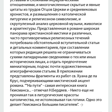
уставами и сложными иерархическими
отношениями, и многочисленные скрытые и явные
цитаты из трудов Отцов Церкви и средневековых
хронистов, и размышления о католической
литургике и религиозном символизме, и
скрупулезный анализ церковной музыки, живописи
и архитектуры. Представленная в романе широкая
панорама христианской мистики и различных,
часто противоречивых религиозных течений
потребовала обстоятельной вступительной статьи
и детальных комментариев, при составлении
которых редакция решила не ограничиваться
сухими лапидарными сведениями о тех или иных
исторических лицах, а отдать предпочтение
миниатюрным, подчас почти художественным
агиографическим статьям. В приложении
представлены фрагменты из работ св. Хуана де ла
Крус, подчеркивающими мистический акцент
романа. ""На пути" - самая интересная книга
Гюисманса... - отмечал Н.Бердяев. - Никто еще не
проникал так в литургические красоты
католичества, не истолковывал так готики. Одно это
делает Гюисманса большим писателем".