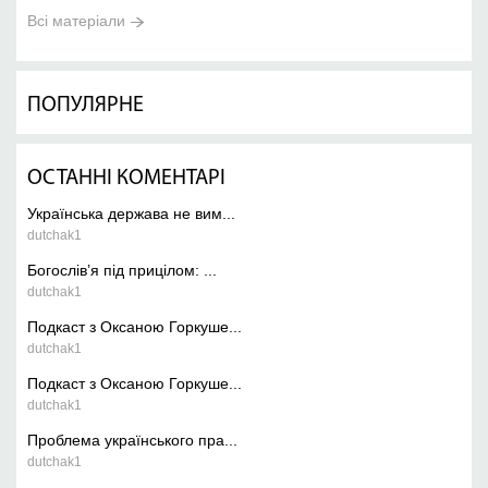
Всі матеріали
ПОПУЛЯРНЕ
ОСТАННІ КОМЕНТАРІ
Українська держава не вим...
dutchak1
Богослів’я під прицілом: ...
dutchak1
Подкаст з Оксаною Горкуше...
dutchak1
Подкаст з Оксаною Горкуше...
dutchak1
Проблема українського пра...
dutchak1