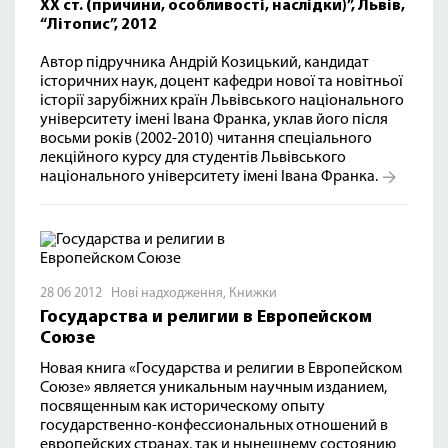
ХХ ст. (причини, особливості, наслідки)”, Львів,
“Літопис”, 2012
Автор підручника Андрій Козицький, кандидат
історичних наук, доцент кафедри нової та новітньої
історії зарубіжних країн Львівського національного
університету імені Івана Франка, уклав його після
восьми років (2002-2010) читання спеціального
лекційного курсу для студентів Львівського
національного університету імені Івана Франка.
28 06 2012
Нові надходження
,
Книжки
Государства и религии в Европейском
Союзе
Новая книга «Государства и религии в Европейском
Союзе» является уникальным научным изданием,
посвященным как историческому опыту
государственно-конфессиональных отношений в
европейских странах, так и нынешнему состоянию