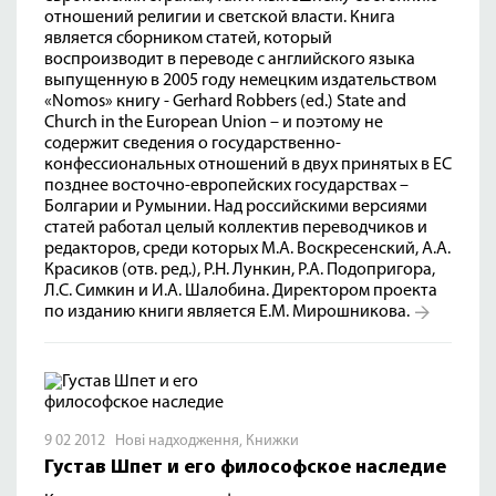
отношений религии и светской власти. Книга
является сборником статей, который
воспроизводит в переводе с английского языка
выпущенную в 2005 году немецким издательством
«Nomos» книгу - Gerhard Robbers (ed.) State and
Church in the European Union – и поэтому не
содержит сведения о государственно-
конфессиональных отношений в двух принятых в ЕС
позднее восточно-европейских государствах –
Болгарии и Румынии. Над российскими версиями
статей работал целый коллектив переводчиков и
редакторов, среди которых М.А. Воскресенский, А.А.
Красиков (отв. ред.), Р.Н. Лункин, Р.А. Подопригора,
Л.С. Симкин и И.А. Шалобина. Директором проекта
по изданию книги является Е.М. Мирошникова.
9 02 2012
Нові надходження
,
Книжки
Густав Шпет и его философское наследие