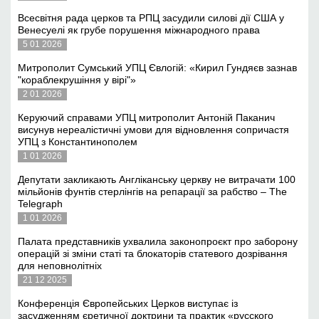
Всесвітня рада церков та РПЦ засудили силові дії США у
Венесуелі як грубе порушення міжнародного права
5 01 2026
Митрополит Сумський УПЦ Євлогій: «Кирил Гундяєв зазнав
"кораблекрушіння у вірі"»
2 01 2026
Керуючий справами УПЦ митрополит Антоній Паканич
висунув нереалістичні умови для відновлення сопричастя
УПЦ з Константинополем
1 01 2026
Депутати закликають Англіканську церкву не витрачати 100
мільйонів фунтів стерлінгів на репарації за рабство – The
Telegraph
1 01 2026
Палата представників ухвалила законопроєкт про заборону
операцій зі зміни статі та блокаторів статевого дозрівання
для неповнолітніх
21 12 2025
Конференція Європейських Церков виступає із
засудженням єретичної доктрини та практик «русского