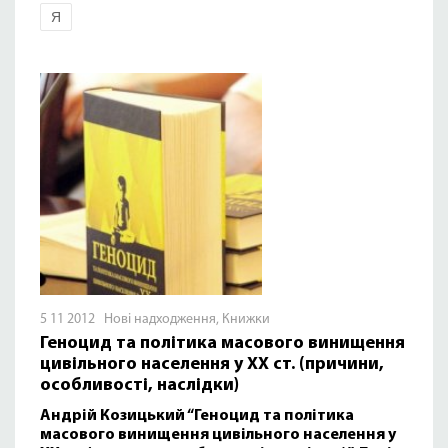
Я
5 11 2012
Нові надходження
,
Книжки
Геноцид та політика масового винищення
цивільного населення у ХХ ст. (причини,
особливості, наслідки)
Андрій Козицький “Геноцид та політика
масового винищення цивільного населення у