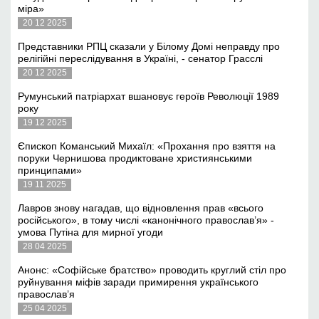
міра»
20 12 2025
Представники РПЦ сказали у Білому Домі неправду про
релігійні переслідування в Україні, - сенатор Грасслі
20 12 2025
Румунський патріархат вшановує героїв Революції 1989
року
19 12 2025
Єпископ Команський Михаїл: «Прохання про взяття на
поруки Чернишова продиктоване християнськими
принципами»
19 11 2025
Лавров знову нагадав, що відновлення прав «всього
російського», в тому числі «канонічного православ’я» -
умова Путіна для мирної угоди
28 04 2025
Анонс: «Софійське братство» проводить круглий стіл про
руйнування міфів заради примирення українського
православ’я
25 04 2025