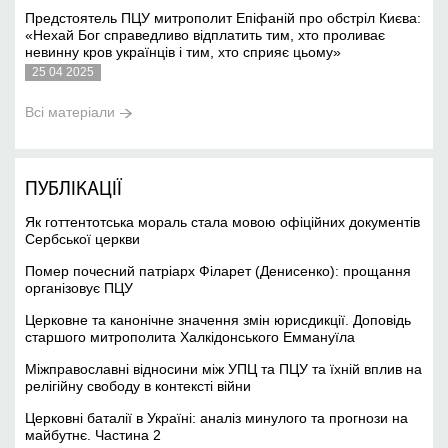
Предстоятель ПЦУ митрополит Епіфаній про обстріл Києва:
«Нехай Бог справедливо відплатить тим, хто проливає
невинну кров українців і тим, хто сприяє цьому»
25 04 2025
Всі матеріали
ПУБЛІКАЦІЇ
Як готтентотська мораль стала мовою офіційних документів
Сербської церкви
Помер почесний патріарх Філарет (Денисенко): прощання
організовує ПЦУ
Церковне та канонічне значення змін юрисдикції. Доповідь
старшого митрополита Халкідонського Еммануїла
Міжправославні відносини між УПЦ та ПЦУ та їхній вплив на
релігійну свободу в контексті війни
Церковні баталії в Україні: аналіз минулого та прогнози на
майбутнє. Частина 2