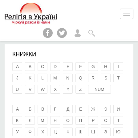
КНИЖКИ
A
B
C
D
E
F
G
H
I
J
K
L
M
N
Q
R
S
T
U
V
W
X
Y
Z
NUM
А
Б
В
Г
Д
Е
Ж
Э
И
К
Л
М
Н
О
П
Р
С
Т
У
Ф
Х
Ц
Ч
Ш
Щ
Э
Ю