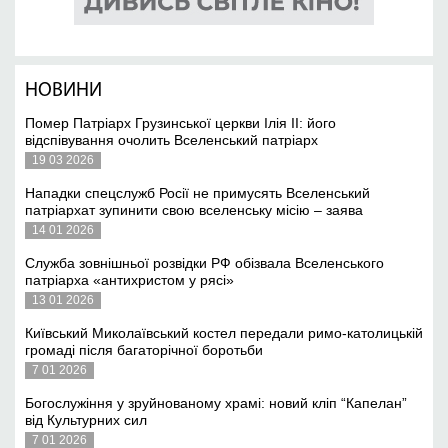
НОВИНИ
Помер Патріарх Грузинської церкви Ілія II: його
відспівування очолить Вселенський патріарх
19 03 2026
Нападки спецслужб Росії не примусять Вселенський
патріархат зупинити свою вселенську місію – заява
14 01 2026
Служба зовнішньої розвідки РФ обізвала Вселенського
патріарха «антихристом у рясі»
13 01 2026
Київський Миколаївський костел передали римо-католицькій
громаді після багаторічної боротьби
7 01 2026
Богослужіння у зруйнованому храмі: новий кліп “Капелан”
від Культурних сил
7 01 2026