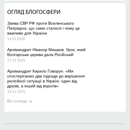
ОГЛЯД БЛОГОСФЕРИ
Заява СВР РФ проти Вселенського
Патріарха: що саме сталося і чому це
важливо для України
14 01 2026
Архімандрит Ніканор Мишков: Урок, який
Болгарська церква дала Російській
27 12 2025
Архімандрит Кирило Говорун: «Ми
спостерігаємо два підходи до вирішення
релігійної ситуації в Україні: один від
друзів, а інший від ворогів»
19 12 2025
Всі огляди