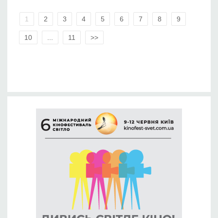
1
2
3
4
5
6
7
8
9
10
...
11
>>