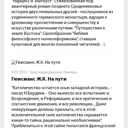
"Нарцисс и Златоуст". Стилизованная под
авантюрный роман позднего Средневековья
история двух гениальных друзей - послушников из
уединенного германского монастыря, идущих к
духовному просветлению и совершенству в
искусстве различными путями. "Путешествие к
земле Востока". Своеобразная "библия
философского нонконформизма", ставшая
культовой для многих поколений читателей.
8 02 2012
Нові надходження
,
Книжки
Гюисманс Ж.К. На пути
"Католичество остается осью западной истории... -
писал Н.Бердяев. - Оно вынесло все испытания: и
Возрождение, и Реформацию, и все еретические и
сектантские движения, и все революции... Даже
неверующие должны признать, что в этой
исключительной силе католичества скрывается
какая-то тайна, рационально необъяснимая".
Приблизиться к этой тайне попытался французский