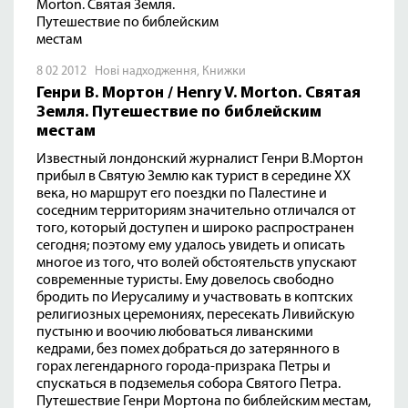
8 02 2012
Нові надходження
,
Книжки
Генри В. Мортон / Henry V. Morton. Святая
Земля. Путешествие по библейским
местам
Известный лондонский журналист Генри В.Мортон
прибыл в Святую Землю как турист в середине XX
века, но маршрут его поездки по Палестине и
соседним территориям значительно отличался от
того, который доступен и широко распространен
сегодня; поэтому ему удалось увидеть и описать
многое из того, что волей обстоятельств упускают
современные туристы. Ему довелось свободно
бродить по Иерусалиму и участвовать в коптских
религиозных церемониях, пересекать Ливийскую
пустыню и воочию любоваться ливанскими
кедрами, без помех добраться до затерянного в
горах легендарного города-призрака Петры и
спускаться в подземелья собора Святого Петра.
Путешествие Генри Мортона по библейским местам,