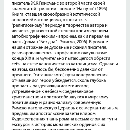
писатель Ж.К.Гюисманс во второй части своей
знаменитой трилогии - романе "На пути" (1895).
Книга, ставшая своеобразной эстетической
апологией католицизма, относится к
"религиозному" периоду в творчестве автора и
является до известной степени произведением
автобиографическим - впрочем, как и первая ее
часть (роман "Без дна" - Энигма, 2006). В романе
нашли отражение духовные искания писателя,
разочаровавшегося в профанном оккультизме
конца XIX в. и мучительно пытающегося обрести
себя на стезе канонического католицизма. Однако и
на этом, казалось бы, бесконечно далеком от
прежнего, "сатанинского", пути воцерковления
отчаявшийся герой убеждается, сколь глубока
пропасть, разделяющая аскетическое,
устремленное к небесам средневековое
христианство и приспособившуюся к мирскому
позитивизму и рационализму современную
Римско-католическую Церковь с ее меркантильным,
предавшим апостольские заветы клиром.
Художественная ткань романа весьма сложна: тут и
экскурсы в историю монашеских орденов с их