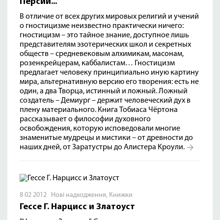
Персии...
В отличие от всех других мировых религий и учений
о гностицизме неизвестно практически ничего:
гностицизм – это тайное знание, доступное лишь
представителям эзотерических школ и секретных
обществ – средневековым алхимикам, масонам,
розенкрейцерам, каббалистам… Гностицизм
предлагает человеку принципиально иную картину
мира, альтернативную версию его творения: есть не
один, а два Творца, истинный и ложный. Ложный
создатель – Демиург – держит человеческий дух в
плену материального. Книга Тобиаса Чёртона
рассказывает о философии духовного
освобождения, которую исповедовали многие
знаменитые мудрецы и мистики – от древности до
наших дней, от Заратустры до Алистера Кроули.
8 02 2012
Нові надходження
,
Книжки
Гессе Г. Нарцисс и Златоуст